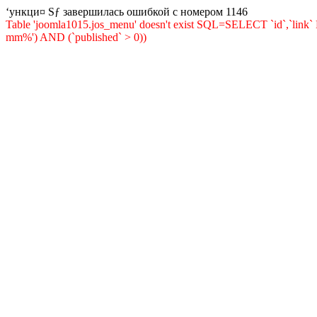
‘ункци¤ Ѕƒ завершилась ошибкой с номером 1146
Table 'joomla1015.jos_menu' doesn't exist SQL=SELECT `id`,`lin
mm%') AND (`published` > 0))