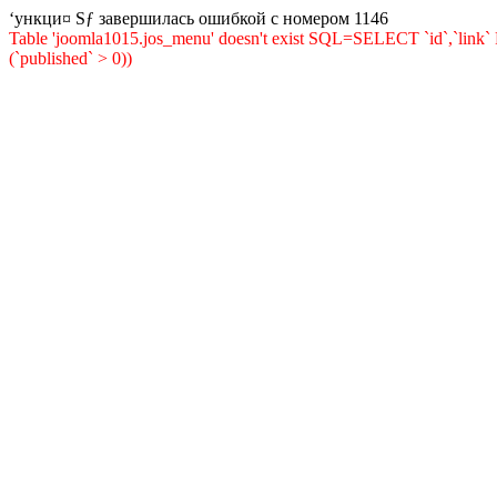
‘ункци¤ Ѕƒ завершилась ошибкой с номером 1146
Table 'joomla1015.jos_menu' doesn't exist SQL=SELECT `id`,`li
(`published` > 0))