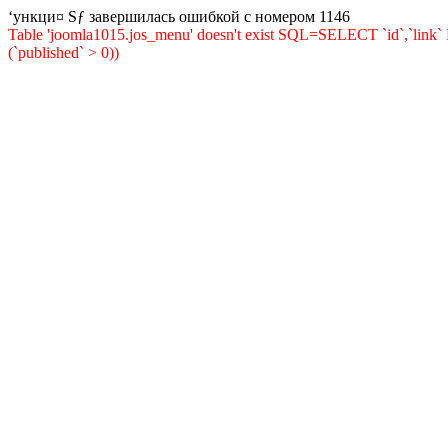
‘ункци¤ Ѕƒ завершилась ошибкой с номером 1146
Table 'joomla1015.jos_menu' doesn't exist SQL=SELECT `id`,`l
(`published` > 0))