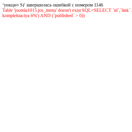
‘ункци¤ Ѕƒ завершилась ошибкой с номером 1146
Table 'joomla1015.jos_menu' doesn't exist SQL=SELECT `id`,`lin
komplektaciya 6%') AND (`published` > 0))