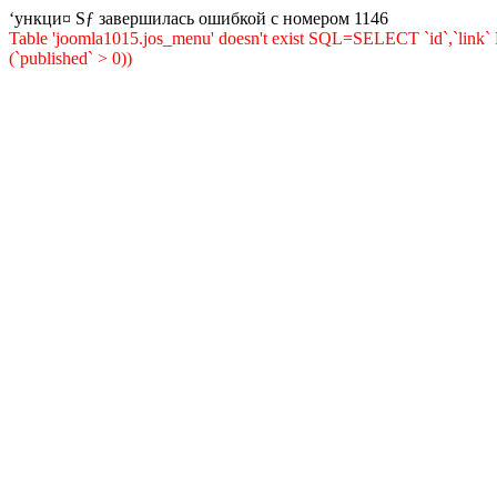
‘ункци¤ Ѕƒ завершилась ошибкой с номером 1146
Table 'joomla1015.jos_menu' doesn't exist SQL=SELECT `id`,`li
(`published` > 0))