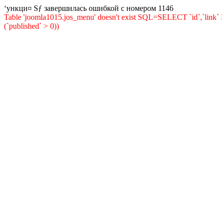
‘ункци¤ Ѕƒ завершилась ошибкой с номером 1146
Table 'joomla1015.jos_menu' doesn't exist SQL=SELECT `id`,`lin
(`published` > 0))