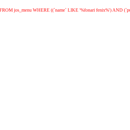
k` FROM jos_menu WHERE ((`name` LIKE '%fonari fenix%') AND (`pub