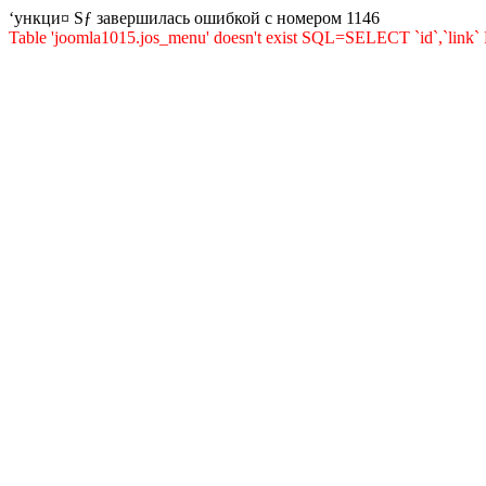
‘ункци¤ Ѕƒ завершилась ошибкой с номером 1146
Table 'joomla1015.jos_menu' doesn't exist SQL=SELECT `id`,`lin